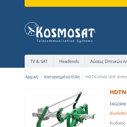
TV & SAT
Headends
Λύσεις Οπτικών Ι
Αρχική
/
Καταργημένα Είδη
/
HDTN-694V UHF Ante
HDTN-
FAGOR® M
[Συνδεθεί
Κωδικός: