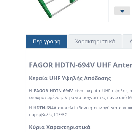
Περιγραφή
Χαρακτηριστικά
FAGOR HDTN-694V UHF Ante
Κεραία UHF Υψηλής Απόδοσης
Η
FAGOR HDTN-694V
είναι κεραία UHF υψηλής 
ενσωματωμένο φίλτρο για συχνότητες πάνω από 6
Η
HDTN-694V
αποτελεί ιδανική επιλογή για οικια
παρεμβολές LTE/5G.
Κύρια Χαρακτηριστικά