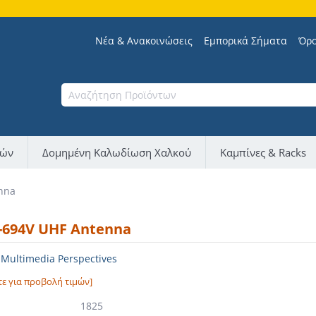
Νέα & Ανακοινώσεις
Εμπορικά Σήματα
Όρο
νών
Δομημένη Καλωδίωση Χαλκού
Καμπίνες & Racks
nna
694V UHF Antenna
ultimedia Perspectives
τε για προβολή τιμών]
1825