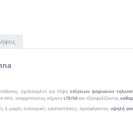
Λήψεις
nna
απόδοσης, σχεδιασμένη για λήψη
επίγειων ψηφιακών τηλεοπ
94 MHz, απορρίπτοντας σήματα
LTE/5G
και εξασφαλίζοντας
καθαρ
κές ή μικρές συλλογικές εγκαταστάσεις, προσφέροντας
υψηλή από