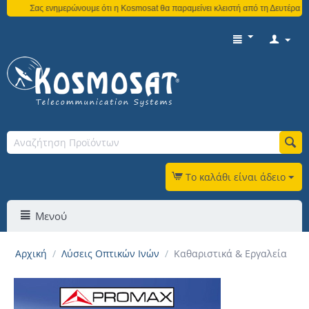
Σας ενημερώνουμε ότι η Kosmosat θα παραμείνει κλειστή από τη Δευτέρα 3 Αυγο
Το καλάθι είναι άδειο
Μενού
Αρχική
/
Λύσεις Οπτικών Ινών
/
Καθαριστικά & Εργαλεία