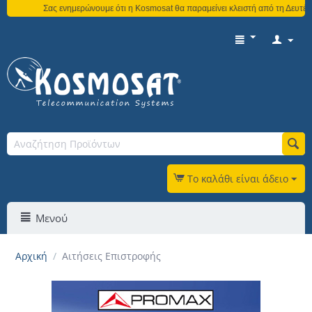
Σας ενημερώνουμε ότι η Kosmosat θα παραμείνει κλειστή από τη Δευτέρα 
Το καλάθι είναι άδειο
Μενού
Αρχική
/
Αιτήσεις Επιστροφής