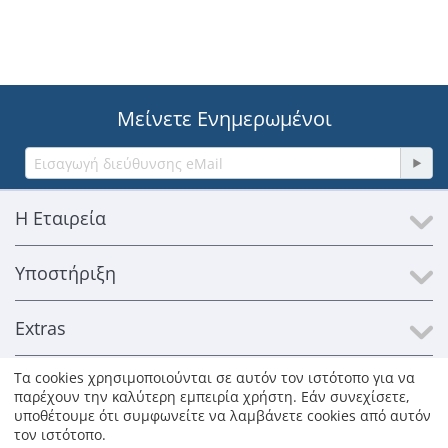
Μείνετε Ενημερωμένοι
Η Εταιρεία
Υποστήριξη
Extras
Τα cookies χρησιμοποιούνται σε αυτόν τον ιστότοπο για να
Επικοινωνία
παρέχουν την καλύτερη εμπειρία χρήστη. Εάν συνεχίσετε,
υποθέτουμε ότι συμφωνείτε να λαμβάνετε cookies από αυτόν
τον ιστότοπο.
© 1996-2026 Kosmosat SA. Με επιφύλαξη παντός δικαιώματος.