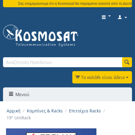
Σας ενημερώνουμε ότι η Kosmosat θα παραμείνει κλειστή από τη Δευτέρα 3 
Το καλάθι είναι άδειο
Μενού
Αρχική
/
Καμπίνες & Racks
/
Επιτοίχια Racks
/
19" UniRack