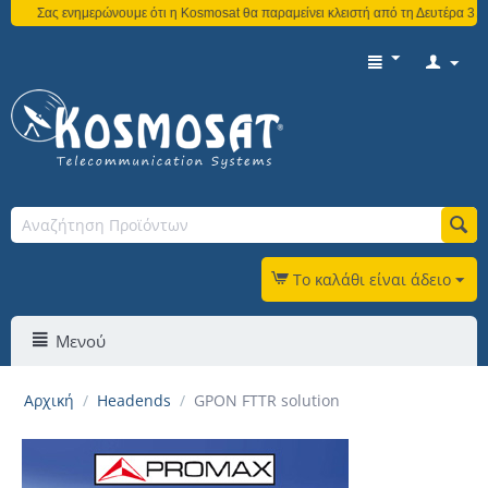
Σας ενημερώνουμε ότι η Kosmosat θα παραμείνει κλειστή από τη Δευτέρα 3 Αυγούστ
Το καλάθι είναι άδειο
Μενού
Αρχική
/
Headends
/
GPON FTTR solution