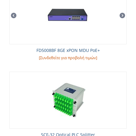
FD5008BF 8GE xPON MDU PoE+
[Συνδεθείτε για προβολή τιμών]
SCF-32 Optical PLC Splitter