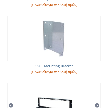
[Συνδεθείτε για προβολή τιμών]
SSCF Μounting Βracket
[Συνδεθείτε για προβολή τιμών]