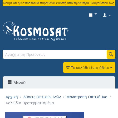
Kosmosat θα παραμείνει κλειστή από τη Δευτέρα 3 Αυγούστου έως και την Παρασκε
Το καλάθι είναι άδειο
Μενού
Αρχική
/
Λύσεις Οπτικών Ινών
/
Μονότροπη Οπτική Ίνα
/
Καλώδια Προτερματισμένα