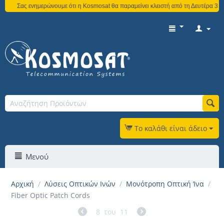
Σας ενημερώνουμε ότι η Kosmosat θα παραμείνει κλειστή από τη Δευτέρα 3 Αυγού
Το καλάθι είναι άδειο
Μενού
Αρχική
/
Λύσεις Οπτικών Ινών
/
Μονότροπη Οπτική Ίνα
/
Fiber Optic Patch Cords
8
του
11