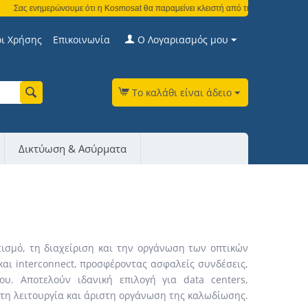
Σας ενημερώνουμε ότι η Kosmosat θα παραμείνει κλειστή από τη Δευτέρα 3 Αυγούστ
ι Χρήσης
Επικοινωνία
Ο Λογαριασμός μου
Το καλάθι είναι άδειο
Δικτύωση & Ασύρματα
τισμό, τη διαχείριση και την οργάνωση των οπτικών
και interconnect, προσφέροντας ασφαλείς συνδέσεις,
υ. Αποτελούν ιδανική επιλογή για data centers,
στη λειτουργία και άριστη οργάνωση της καλωδίωσης.