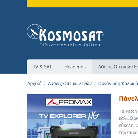
TV & SAT
Headends
Λύσεις Οπτικών Ι
Αρχική
/
Λύσεις Οπτικών Ινών
/
Οργάνωση Καλωδί
Πάνελ
Τα Patch
καλωδίων
εύκολη 
τηλεπικο