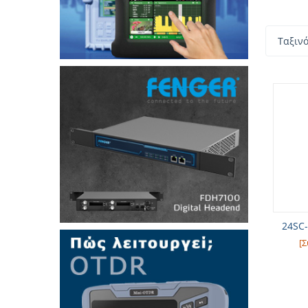
Ταξιν
24SC-
[Σ