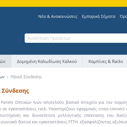
Νέα & Ανακοινώσεις
Εμπορικά Σήματα
Όρο
νών
Δομημένη Καλωδίωση Χαλκού
Καμπίνες & Racks
ων
/
Πάνελ Σύνδεσης
 Σύνδεσης
 Panels Οπτικών Ινών αποτελούν βασικό στοιχείο για τον τερμα
 σε εγκαταστάσεις rack. Υποστηρίζουν εφαρμογές cross-connect 
συντήρηση και δυνατότητα μελλοντικής επέκτασης του δικτύο
ινωνιακά δίκτυα και εγκαταστάσεις FTTH, εξασφαλίζοντας αξιόπι