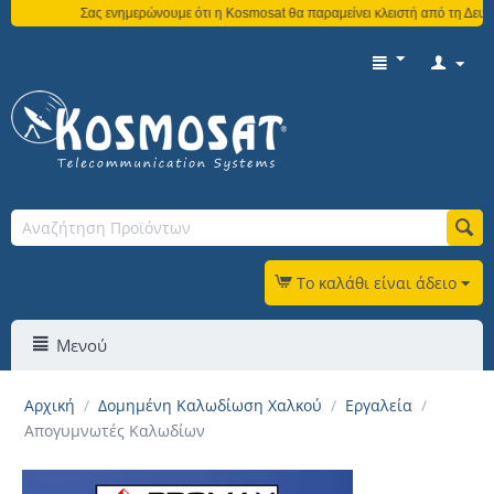
Σας ενημερώνουμε ότι η Kosmosat θα παραμείνει κλειστή από τη Δευτέρ
Το καλάθι είναι άδειο
Μενού
Αρχική
/
Δομημένη Καλωδίωση Χαλκού
/
Εργαλεία
/
Απογυμνωτές Καλωδίων