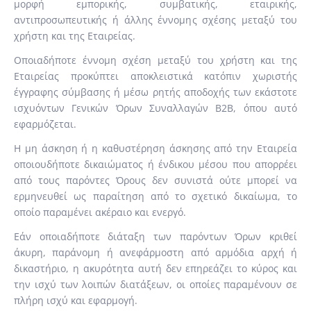
μορφή εμπορικής, συμβατικής, εταιρικής,
αντιπροσωπευτικής ή άλλης έννομης σχέσης μεταξύ του
χρήστη και της Εταιρείας.
Οποιαδήποτε έννομη σχέση μεταξύ του χρήστη και της
Εταιρείας προκύπτει αποκλειστικά κατόπιν χωριστής
έγγραφης σύμβασης ή μέσω ρητής αποδοχής των εκάστοτε
ισχυόντων Γενικών Όρων Συναλλαγών B2B, όπου αυτό
εφαρμόζεται.
Η μη άσκηση ή η καθυστέρηση άσκησης από την Εταιρεία
οποιουδήποτε δικαιώματος ή ένδικου μέσου που απορρέει
από τους παρόντες Όρους δεν συνιστά ούτε μπορεί να
ερμηνευθεί ως παραίτηση από το σχετικό δικαίωμα, το
οποίο παραμένει ακέραιο και ενεργό.
Εάν οποιαδήποτε διάταξη των παρόντων Όρων κριθεί
άκυρη, παράνομη ή ανεφάρμοστη από αρμόδια αρχή ή
δικαστήριο, η ακυρότητα αυτή δεν επηρεάζει το κύρος και
την ισχύ των λοιπών διατάξεων, οι οποίες παραμένουν σε
πλήρη ισχύ και εφαρμογή.