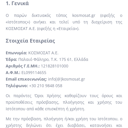
1. Γενικά
Ο παρών δικτυακός τόπος kosmosat.gr (εφεξής ο
«Ιστότοπος») ανήκει και τελεί υπό τη διαχείριση της
ΚΟΣΜΟΣΑΤ Α.Ε. (εφεξής η «Εταιρεία»).
Στοιχεία Εταιρείας
Επωνυμία:
ΚΟΣΜΟΣΑΤ Α.Ε.
Έδρα:
Παλαιό Φάληρο, Τ.Κ. 175 61, Ελλάδα
Αριθμός Γ.Ε.ΜΗ.:
121828101000
Α.Φ.Μ.:
EL099114655
Email επικοινωνίας:
info[@]kosmosat.gr
Τηλέφωνο:
+30 210 9848 058
Οι παρόντες Όροι Χρήσης καθορίζουν τους όρους και
προϋποθέσεις πρόσβασης, πλοήγησης και χρήσης του
Ιστότοπου από κάθε επισκέπτη ή χρήστη.
Με την πρόσβαση, πλοήγηση ή/και χρήση του Ιστότοπου, ο
χρήστης δηλώνει ότι έχει διαβάσει, κατανοήσει και