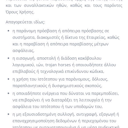
και των συναλλακτικών ηθών, καθώς και τους παρόντες
Όρους Χρήσης.
Απαγορεύεται ιδίως:
η παράνομη πρόσβαση ή απόπειρα πρόσβασης σε
συστήματα, διακομιστές ή δίκτυα της Εταιρείας, καθώς
και η παραβίαση ή απόπειρα παραβίασης μέτρων
ασφάλειας,
η εισαγωγή, αποστολή ή διάδοση κακόβουλου
λογισμικού, ιών, trojan horses ή οποιουδήποτε άλλου
επιβλαβούς ή τεχνολογικά επικίνδυνου κώδικα,
η χρήση του Ιστότοπου για παράνομους, δόλιους,
παραπλανητικούς ή δυσφημιστικούς σκοπούς,
η οποιαδήποτε ενέργεια που δύναται να παρεμποδίσει,
να επιβαρύνει ή να διαταράξει τη λειτουργία ή την
ασφάλεια του Ιστότοπου ή των υποδομών του,
η μη εξουσιοδοτημένη συλλογή, αντιγραφή, εξαγωγή ή
επαναχρησιμοποίηση δεδομένων ή περιεχομένου του
Ιστότοπου με αυτοματοποιημένα ή μη μέσα (ενδεικτικά