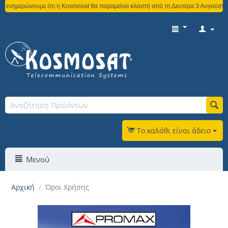
νουμε ότι η Kosmosat θα παραμείνει κλειστή από τη Δευτέρα 3 Αυγούστου έως και 
Το καλάθι είναι άδειο
Μενού
Αρχική
/
Όροι Χρήσης