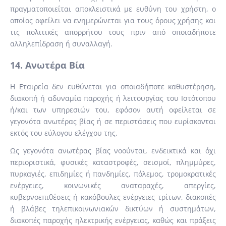
πραγματοποιείται αποκλειστικά με ευθύνη του χρήστη, ο
οποίος οφείλει να ενημερώνεται για τους όρους χρήσης και
τις πολιτικές απορρήτου τους πριν από οποιαδήποτε
αλληλεπίδραση ή συναλλαγή.
14. Ανωτέρα Βία
Η Εταιρεία δεν ευθύνεται για οποιαδήποτε καθυστέρηση,
διακοπή ή αδυναμία παροχής ή λειτουργίας του Ιστότοπου
ή/και των υπηρεσιών του, εφόσον αυτή οφείλεται σε
γεγονότα ανωτέρας βίας ή σε περιστάσεις που ευρίσκονται
εκτός του εύλογου ελέγχου της.
Ως γεγονότα ανωτέρας βίας νοούνται, ενδεικτικά και όχι
περιοριστικά, φυσικές καταστροφές, σεισμοί, πλημμύρες,
πυρκαγιές, επιδημίες ή πανδημίες, πόλεμος, τρομοκρατικές
ενέργειες, κοινωνικές αναταραχές, απεργίες,
κυβερνοεπιθέσεις ή κακόβουλες ενέργειες τρίτων, διακοπές
ή βλάβες τηλεπικοινωνιακών δικτύων ή συστημάτων,
διακοπές παροχής ηλεκτρικής ενέργειας, καθώς και πράξεις