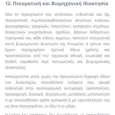
12. Πνευματική και Βιομηχανική Ιδιοκτησία
Όλο το περιεχόμενο του Ιστότοπου, ενδεικτικά και όχι
περιοριστικά, συμπεριλαμβανομένων κειμένων, εικόνων,
φωτογραφιών, γραφικών, λογοτύπων, εμπορικών σημάτων,
διακριτικών γνωρισμάτων, σχεδίων, βάσεων δεδομένων,
λογισμικού και κάθε είδους αρχείων, αποτελεί πνευματική
και/ή βιομηχανική ιδιοκτησία της Εταιρείας ή τρίτων που
έχουν παραχωρήσει σχετική άδεια χρήσης και
προστατεύεται από την ισχύουσα εθνική, ενωσιακή και
διεθνή νομοθεσία περί πνευματικής και βιομηχανικής
ιδιοκτησίας.
Απαγορεύεται ρητά, χωρίς την προηγούμενη έγγραφη άδεια
του δικαιούχου, οποιαδήποτε ενέργεια που αφορά
ενδεικτικά στην αναπαραγωγή, αντιγραφή, τροποποίηση,
προσαρμογή, διανομή, δημοσίευση, μετάδοση, μεταπώληση
ή με οποιονδήποτε τρόπο εμπορική ή μη εκμετάλλευση του
ως άνω περιεχομένου, εν όλω ή εν μέρει.
Η χρήση του Ιστότοπου δεν συνεπάγεται με οποιονδήποτε