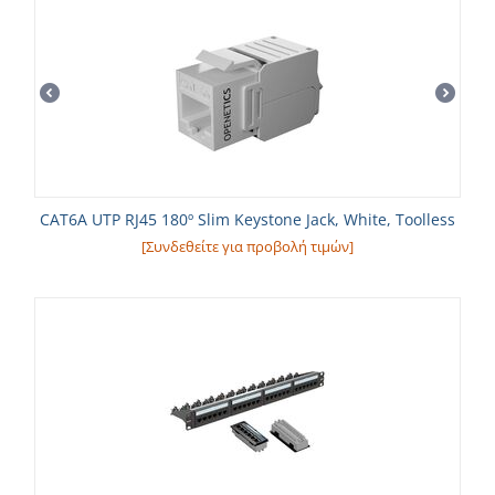
CAT6A UTP RJ45 180º Slim Keystone Jack, White, Toolless
[Συνδεθείτε για προβολή τιμών]