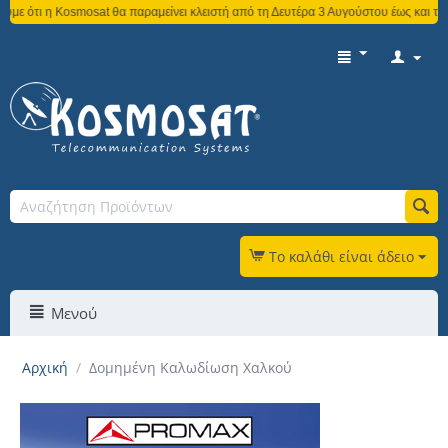
at θα παραμείνει κλειστή από τη Δευτέρα 3 Αυγούστου έως και την Παρασκευή 21 Α
Το καλάθι είναι άδειο
Μενού
Αρχική
/
Δομημένη Καλωδίωση Χαλκού