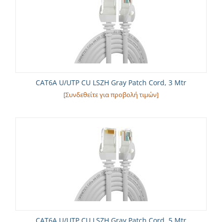
CAT6A U/UTP CU LSZH Gray Patch Cord, 3 Mtr
[Συνδεθείτε για προβολή τιμών]
CAT6A U/UTP CU LSZH Gray Patch Cord, 5 Mtr