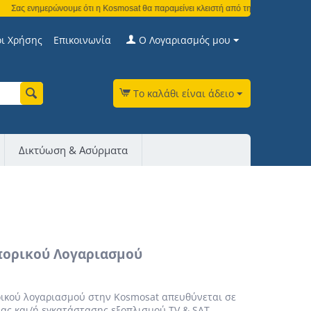
ς ενημερώνουμε ότι η Kosmosat θα παραμείνει κλειστή από τη Δευτέρα 3 Αυγούστου
ι Χρήσης
Επικοινωνία
Ο Λογαριασμός μου
Το καλάθι είναι άδειο
Δικτύωση & Ασύρματα
πορικού Λογαριασμού
ρικού λογαριασμού στην Kosmosat απευθύνεται σε
ίας και/ή εγκατάστασης εξοπλισμού TV & SAT,