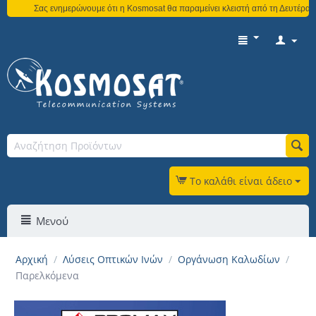
Σας ενημερώνουμε ότι η Kosmosat θα παραμείνει κλειστή από τη Δευτέρα 3 Αυγ
Το καλάθι είναι άδειο
Μενού
Αρχική
/
Λύσεις Οπτικών Ινών
/
Οργάνωση Καλωδίων
/
Παρελκόμενα