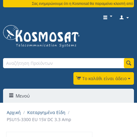
Σας ενημερώνουμε ότι η Kosmosat θα παραμείνει κλειστή από τη
Το καλάθι είναι άδειο
Μενού
Αρχική
/
Καταργημένα Είδη
/
PSU15-3300 EU 15V DC 3.3 Amp