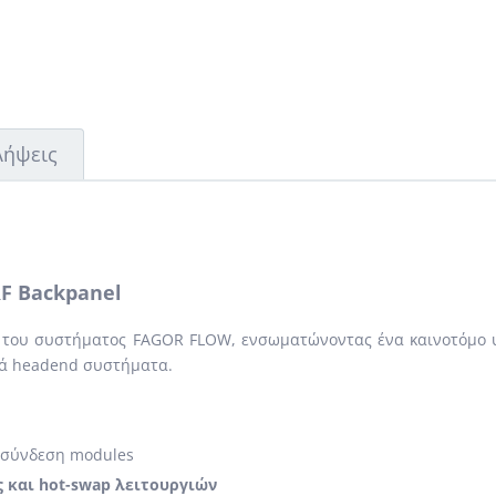
Λήψεις
F Backpanel
 του συστήματος FAGOR FLOW, ενσωματώνοντας ένα καινοτόμο 
κά headend συστήματα.
ασύνδεση modules
 και hot-swap λειτουργιών