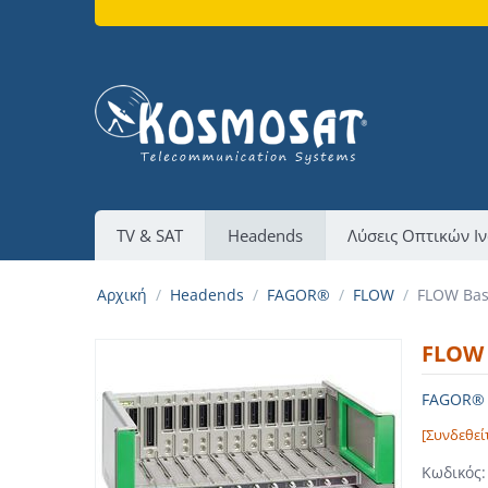
TV & SAT
Headends
Λύσεις Οπτικών Ι
Αρχική
/
Headends
/
FAGOR®
/
FLOW
/
FLOW Ba
FLOW 
FAGOR® M
[Συνδεθεί
Κωδικός: