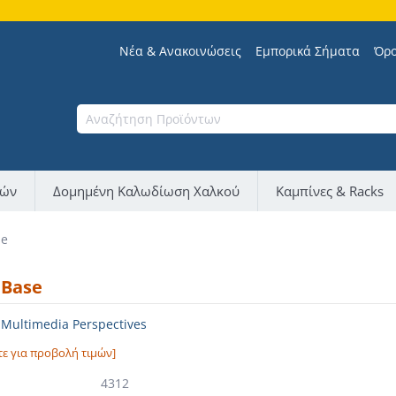
Νέα & Ανακοινώσεις
Εμπορικά Σήματα
Όρο
νών
Δομημένη Καλωδίωση Χαλκού
Καμπίνες & Racks
se
Base
ultimedia Perspectives
τε για προβολή τιμών]
4312