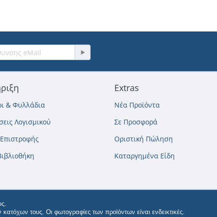
ριξη
Extras
ι & Φυλλάδια
Νέα Προϊόντα
εις Λογισμικού
Σε Προσφορά
 Επιστροφής
Οριστική Πώληση
Βιβλιοθήκη
Καταργημένα Είδη
ς.
κατόχων τους. Οι φωτογραφίες των προϊόντων είναι ενδεικτικές.