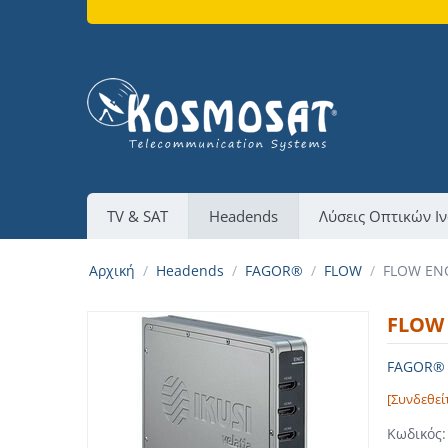
TV & SAT
Headends
Λύσεις Οπτικών Ι
Αρχική
/
Headends
/
FAGOR®
/
FLOW
/
FLOW EN
FLOW
FAGOR® M
[Συνδεθεί
Κωδικός: