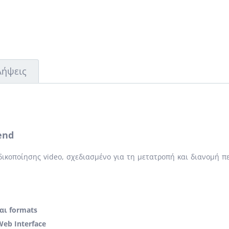
Λήψεις
end
ικοποίησης video, σχεδιασμένο για τη μετατροπή και διανομή περ
αι formats
eb Interface