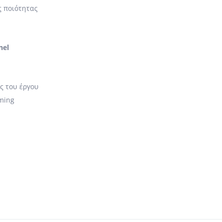
 ποιότητας
nel
ς του έργου
ming