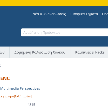
Νέα & Ανακοινώσεις
Εμπορικά Σήματα
Όρο
νών
Δομημένη Καλωδίωση Χαλκού
Καμπίνες & Racks
C
 ENC
ultimedia Perspectives
τε για προβολή τιμών]
4315