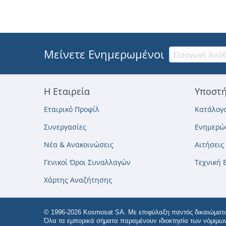
Μείνετε Ενημερωμένοι
Η Εταιρεία
Υποστή
Εταιρικό Προφίλ
Κατάλογο
Συνεργασίες
Ενημερώσ
Νέα & Ανακοινώσεις
Αιτήσεις
Γενικοί Όροι Συναλλαγών
Τεχνική 
Χάρτης Αναζήτησης
© 1996-2026 Kosmosat SA. Με επιφύλαξη παντός δικαιώματο
Όλα τα εμπορικά σήματα παραμένουν ιδιοκτησία των νόμιμων 