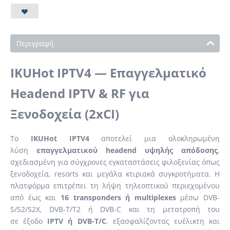
Περιγραφή
IKUHot IPTV4 — Επαγγελματικό
Headend IPTV & RF για
Ξενοδοχεία (2xCI)
Το
IKUHot IPTV4
αποτελεί μια ολοκληρωμένη
λύση
επαγγελματικού headend υψηλής απόδοσης
,
σχεδιασμένη για σύγχρονες εγκαταστάσεις φιλοξενίας όπως
ξενοδοχεία, resorts και μεγάλα κτιριακά συγκροτήματα. Η
πλατφόρμα επιτρέπει τη λήψη τηλεοπτικού περιεχομένου
από έως και
16 transponders ή multiplexes
μέσω DVB-
S/S2/S2X, DVB-T/T2 ή DVB-C και τη μετατροπή του
σε έξοδο
IPTV ή DVB-T/C
, εξασφαλίζοντας ευέλικτη και