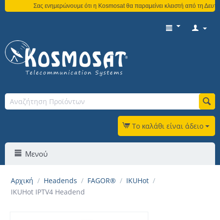
Σας ενημερώνουμε ότι η Kosmosat θα παραμείνει κλειστή από τη Δευτέρα
Το καλάθι είναι άδειο
Μενού
Αρχική
/
Headends
/
FAGOR®
/
IKUHot
/
IKUHot IPTV4 Headend