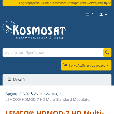
Σας ενημερώνουμε ότι η Kosmosat θα παραμείνει κλειστή από τη Δευτέ
Το καλάθι είναι άδειο
Μενού
Αρχική
/
Νέα & Ανακοινώσεις
/
LEMCO® HDMOD-7 HD Multi-Standard Modulator
LEMCO® HDMOD-7 HD Multi-