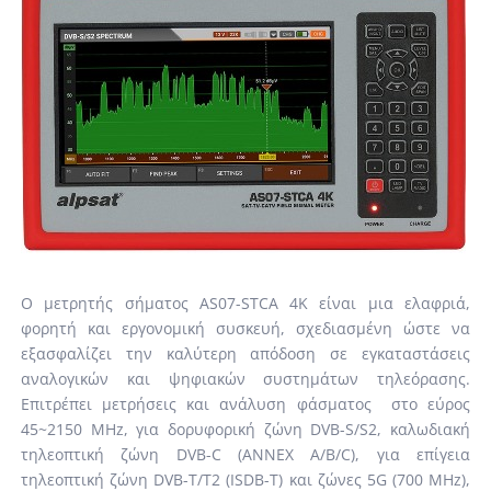
Ο μετρητής σήματος AS07-STCA 4K είναι μια ελαφριά,
φορητή και εργονομική συσκευή, σχεδιασμένη ώστε να
εξασφαλίζει την καλύτερη απόδοση σε εγκαταστάσεις
αναλογικών και ψηφιακών συστημάτων τηλεόρασης.
Επιτρέπει μετρήσεις και ανάλυση φάσματος στο εύρος
45~2150 MHz, για δορυφορική ζώνη DVB-S/S2, καλωδιακή
τηλεοπτική ζώνη DVB-C (ANNEX A/B/C), για επίγεια
τηλεοπτική ζώνη DVB-T/T2 (ISDB-T) και ζώνες 5G (700 MHz),