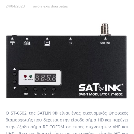
24/04/2023
από alexis dourbetas
Ο ST-6502 της SATLINK® είναι ένας οικονομικός ψηφιακός
διαμορφωτής που δέχεται στην είσοδο σήμα HD και παρέχει
στην έξοδο σήμα RF COFDM σε εύρος συχνοτήτων VHF και
UHF. Έχει σχεδιαστεί ώστε να επιτυγχάνει είσοδο HD και