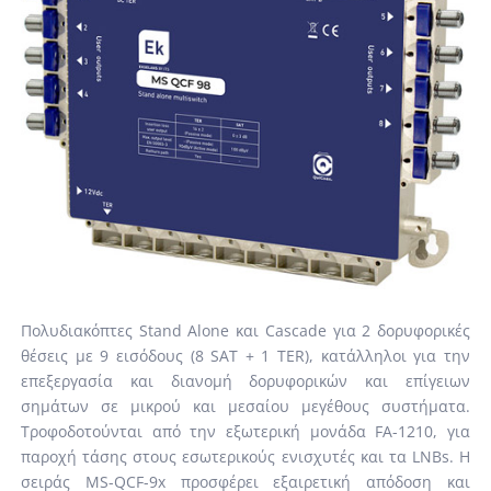
Πολυδιακόπτες Stand Alone και Cascade για 2 δορυφορικές
θέσεις με 9 εισόδους (8 SAT + 1 TER), κατάλληλοι για την
επεξεργασία και διανομή δορυφορικών και επίγειων
σημάτων σε μικρού και μεσαίου μεγέθους συστήματα.
Τροφοδοτούνται από την εξωτερική μονάδα FA-1210, για
παροχή τάσης στους εσωτερικούς ενισχυτές και τα LNBs. Η
σειράς MS-QCF-9x προσφέρει εξαιρετική απόδοση και