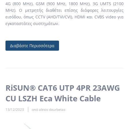
4G (800 MHz), GSM (900 MHz, 1800 MHz), 3G UMTS (2100
MHz). Ο μετρητής διαθέτει επίσης διάφορες λειτουργίες
εισόδου, όπως CCTV (AHD/TVI/CVI), HDMI και CVBS video για
εγκαταστάτες συστημάτων.
Διαβάστε Περισσότερα
RiSUN® CAT6 UTP 4PR 23AWG
CU LSZH Eca White Cable
13/12/2023
από alexis dourbetas