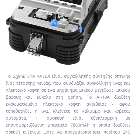
Το
Signal Fire AI-10A
είναι συγκολλητής σύντηξης οπτικής
ίνας τέταρτης γενιάς, που συνδυάζει συγκολλητή ίνας και
ηλεκτρικό κόφτη σε ένα μηχάνημα μικρού μεγέθους, μικρού
βάρους και εύκολο στη χρήση. Το AI-10A διαθέτη
ενσωματωμένο ηλεκτρικό κόφτη ακριβείας - αφού
τοποθετηθεί η ίνα, κλείνετε το κάλυμμα και κόβεται
αυτόματα. Η συσκευή είναι εξοπλισμένη με
επαναφορτιζόμενη μπαταρία 7800mAh η οποία διαθέτει
αρκετή ενέργεια ώστε να πραγματοποιήσει περίπου 240