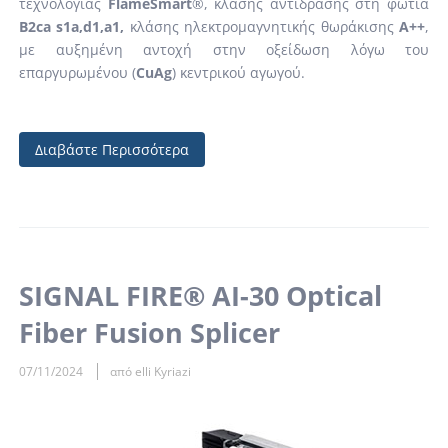
τεχνολογίας
FlameSmart
®, κλάσης αντίδρασης στη φωτιά
B2ca s1a,d1,a1,
κλάσης ηλεκτρομαγνητικής θωράκισης
Α++
,
με αυξημένη αντοχή στην οξείδωση λόγω του
επαργυρωμένου (
CuAg
) κεντρικού αγωγού.
Διαβάστε Περισσότερα
SIGNAL FIRE® AI-30 Optical
Fiber Fusion Splicer
07/11/2024
από elli Kyriazi