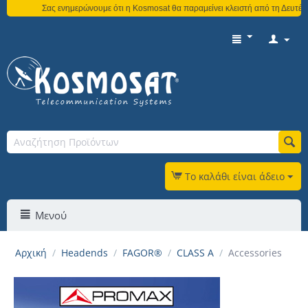
Σας ενημερώνουμε ότι η Kosmosat θα παραμείνει κλειστή από τη Δευτέρα 3 
Το καλάθι είναι άδειο
Μενού
Αρχική
/
Headends
/
FAGOR®
/
CLASS A
/
Accessories