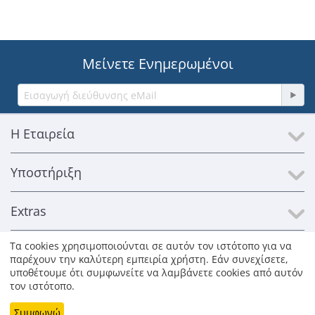
Μείνετε Ενημερωμένοι
Η Εταιρεία
Υποστήριξη
Extras
Τα cookies χρησιμοποιούνται σε αυτόν τον ιστότοπο για να
Επικοινωνία
παρέχουν την καλύτερη εμπειρία χρήστη. Εάν συνεχίσετε,
υποθέτουμε ότι συμφωνείτε να λαμβάνετε cookies από αυτόν
τον ιστότοπο.
© 1996-2026 Kosmosat SA. Με επιφύλαξη παντός δικαιώματος.
Όλα τα εμπορικά σήματα παραμένουν ιδιοκτησία των νόμιμων
Συμφωνώ
κατόχων τους. Οι φωτογραφίες των προϊόντων είναι ενδεικτικές.