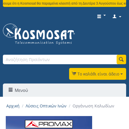
 η Kosmosat θα παραμείνει κλειστή από τη Δευτέρα 3 Αυγούστου έως και την Παρα
Το καλάθι είναι άδειο
Μενού
Αρχική
/
Λύσεις Οπτικών Ινών
/
Οργάνωση Καλωδίων