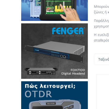
Μπορούν 
ζώνες ή 
Παράλλη
χρησιμοπ
Η ευελιξ
σταθερότ
Ταξιν