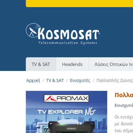
TV & SAT
Headends
Λύσεις Οπτικών Ι
Αρχική
/
TV & SAT
/
Ενισχυτές
/
Πολλαπλής Ζώνης
Πολλα
Ενισχυτ
Οι ενισχ
με δυνατ
του σήμα