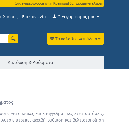
Σας ενημερώνουμε ότι η Kosmosat θα παραμείνει κλειστή από τη Δευτέρα 3 Αυ
ι Χρήσης
Επικοινωνία
Ο Λογαριασμός μου
Το καλάθι είναι άδειο
Δικτύωση & Ασύρματα
ήματος
υσης για οικιακές και επαγγελματικές εγκαταστάσεις,
 Αυτό επιτρέπει ακριβή ρύθμιση και βελτιστοποίηση