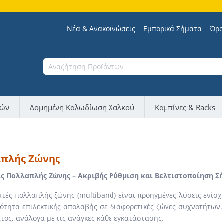
Νέα & Ανακοινώσεις
Εμπορικά Σήματα
Όρο
νών
Δομημένη Καλωδίωση Χαλκού
Καμπίνες & Racks
πλής Ζώνης
ές Πολλαπλής Ζώνης – Ακριβής Ρύθμιση και Βελτιστοποίηση Σ
υτές πολλαπλής ζώνης (multiband) είναι προηγμένες λύσεις ενίσχ
ότητα επιλεκτικής απολαβής σε διαφορετικές ζώνες συχνοτήτων.
τος, ανάλογα με τις ανάγκες κάθε εγκατάστασης.