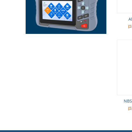
A
[Σ
NBS
[Σ