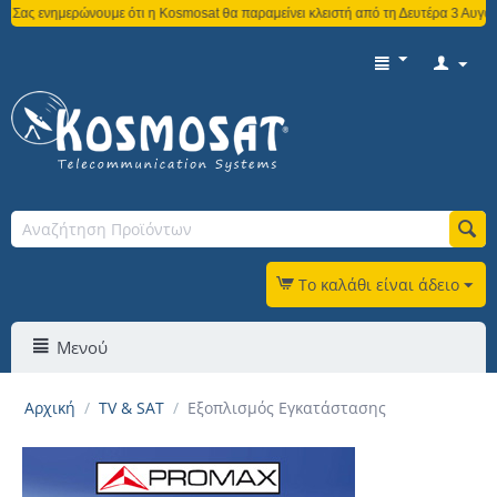
νημερώνουμε ότι η Kosmosat θα παραμείνει κλειστή από τη Δευτέρα 3 Αυγούστου έω
Το καλάθι είναι άδειο
Μενού
Αρχική
/
TV & SAT
/
Εξοπλισμός Εγκατάστασης