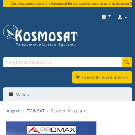
Σας ενημερώνουμε ότι η Kosmosat θα παραμείνει κλειστή από τη Δευτέρα 3 Αυγού
Το καλάθι είναι άδειο
Μενού
Αρχική
/
TV & SAT
/
Όργανα Μέτρησης