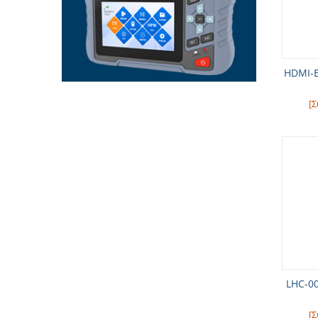
HDMI-E
[Σ
LHC-0
[Σ