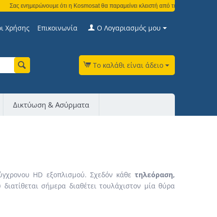
ς ενημερώνουμε ότι η Kosmosat θα παραμείνει κλειστή από τη Δευτέρα 3 Αυγούστο
ι Χρήσης
Επικοινωνία
Ο Λογαριασμός μου
Το καλάθι είναι άδειο
Δικτύωση & Ασύρματα
ύγχρονου HD εξοπλισμού. Σχεδόν κάθε
τηλεόραση,
 διατίθεται σήμερα διαθέτει τουλάχιστον μία θύρα