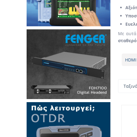
Αξιό
Υποσ
Ευελ
Με αυτά
σταθερό
HDMI 
Ταξιν