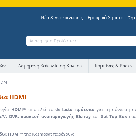
Σα
Νέα & Ανακοινώσεις
Εμπορικά Σήματα
Όρο
νών
Δομημένη Καλωδίωση Χαλκού
Καμπίνες & Racks
HDMI
ια HDMI
λογία
HDMI™
αποτελεί το
de-facto πρότυπο
για τη σύνδεση σ
A/V, DVR, συσκευή αναπαραγωγής Blu-ray
και
Set-Top Box
που
δια HDMI™
της Kosmosat παρέχουν: