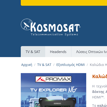
TV & SAT
Headends
Λύσεις Οπτικών Ι
Αρχική
/
TV & SAT
/
Εξοπλισμός HDMI
/
Καλώδια 
Καλώδ
Η τεχνο
δέκτης 
HDMI™.
Τα
καλώ