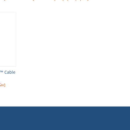
™ Cable
ών]