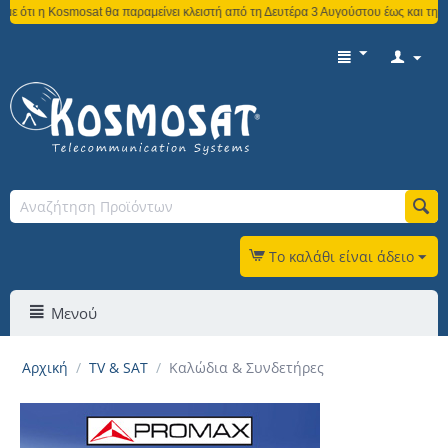
t θα παραμείνει κλειστή από τη Δευτέρα 3 Αυγούστου έως και την Παρασκευή 21 Αυ
Το καλάθι είναι άδειο
Μενού
Αρχική
/
TV & SAT
/
Καλώδια & Συνδετήρες