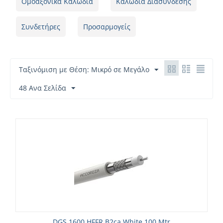
Ομοαξονικά Καλώδια
Καλώδια Διασύνδεσης
Συνδετήρες
Προσαρμογείς
Ταξινόμιση με Θέση: Μικρό σε Μεγάλο
48 Ανα Σελίδα
DGS 1600 HFFR B2ca White 100 Mtr