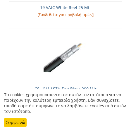
19 VAtC White Reel 25 Mtr
[Συνδεθείτε για προβολή τιμών]
CSL 611 LSZH Dca Black 200 Mtr
Τα cookies χρησιμοποιούνται σε αυτόν τον ιστότοπο για να
[Συνδεθείτε για προβολή τιμών]
παρέχουν την καλύτερη εμπειρία χρήστη. Εάν συνεχίσετε,
υποθέτουμε ότι συμφωνείτε να λαμβάνετε cookies από αυτόν
τον ιστότοπο.
Συμφωνώ