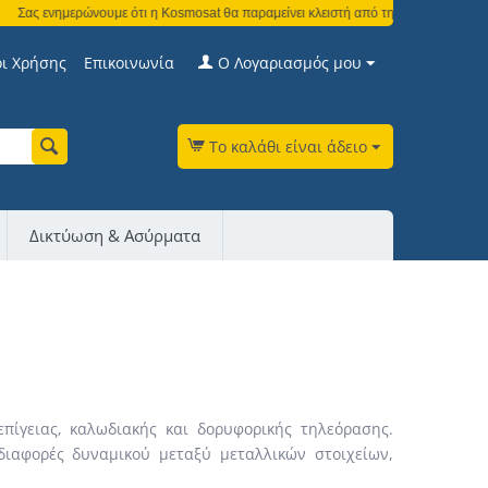
ας ενημερώνουμε ότι η Kosmosat θα παραμείνει κλειστή από τη Δευτέρα 3 Αυγούστο
ι Χρήσης
Επικοινωνία
Ο Λογαριασμός μου
Το καλάθι είναι άδειο
Δικτύωση & Ασύρματα
πίγειας, καλωδιακής και δορυφορικής τηλεόρασης.
 διαφορές δυναμικού μεταξύ μεταλλικών στοιχείων,