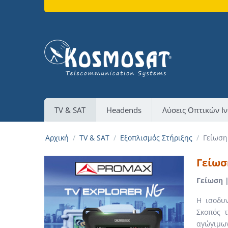
TV & SAT
Headends
Λύσεις Οπτικών Ι
Αρχική
/
TV & SAT
/
Εξοπλισμός Στήριξης
/
Γείωση
Γείωσ
Γείωση 
Η ισοδυν
Σκοπός τ
αγώγιμων