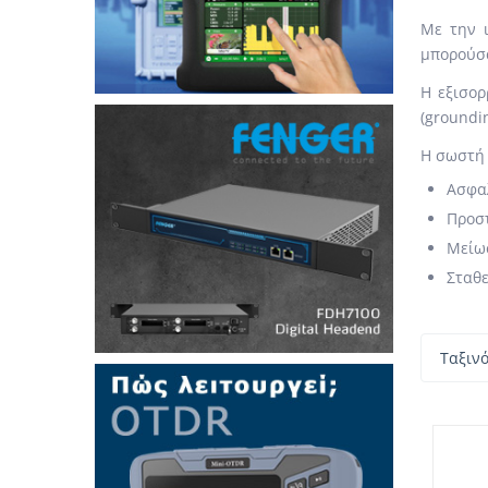
Με την 
μπορούσα
Η εξισορ
(groundi
Η σωστή 
Ασφαλ
Προσ
Μείωσ
Σταθε
Ταξιν