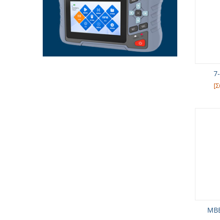
7
[Σ
MBB