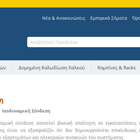
Σ
Νέα & Ανακοινώσεις
Εμπορικά Σήματα
Όρο
νών
Δομημένη Καλωδίωση Χαλκού
Καμπίνες & Racks
η
| Ισοδυναμική Σύνδεση
αμική σύνδεση αποτελεί βασική απαίτηση σε εγκαταστάσεις ε
ης είναι να εξασφαλίζει ότι δεν δημιουργούνται επικίνδυνες
 εξαρτημάτων και ηλεκτρικών συσκευών του συστήματος.