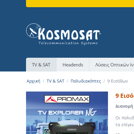
TV & SAT
Headends
Λύσεις Οπτικών Ι
Αρχική
/
TV & SAT
/
Πολυδιακόπτες
/
9 Εισόδων
9 Εισ
Διανομή
Οι πολυδ
τα επίγε