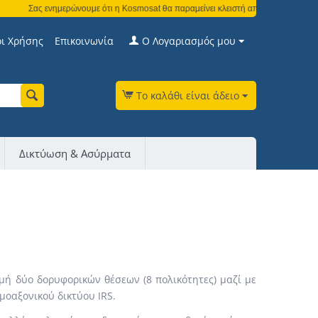
Σας ενημερώνουμε ότι η Kosmosat θα παραμείνει κλειστή από τη Δευτέρα 3 Αυγούσ
ι Χρήσης
Επικοινωνία
Ο Λογαριασμός μου
Το καλάθι είναι άδειο
Δικτύωση & Ασύρματα
ομή δύο δορυφορικών θέσεων (8 πολικότητες) μαζί με
μοαξονικού δικτύου IRS.