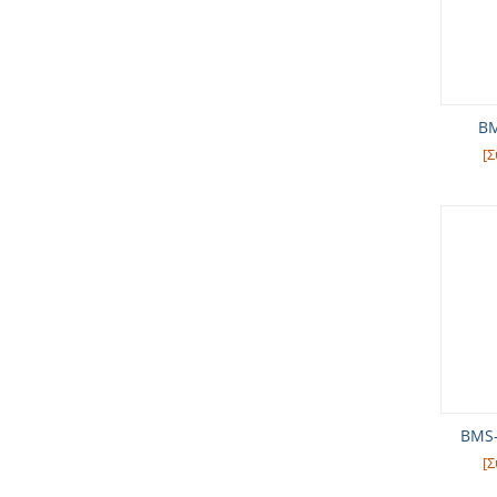
BM
[Σ
BMS-
[Σ