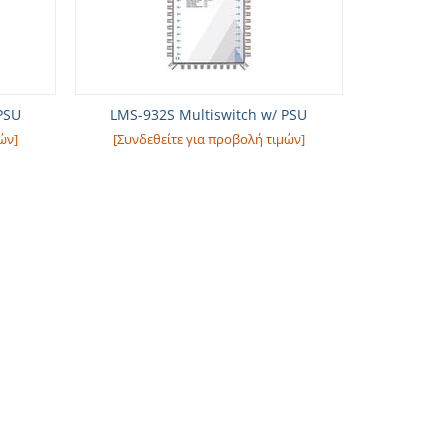
PSU
LMS-932S Multiswitch w/ PSU
ών]
[Συνδεθείτε για προβολή τιμών]