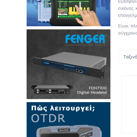
Εξασφαλί
εικόνας 
επαγγελμ
Είναι πλ
σύγχρονα
Ταξιν