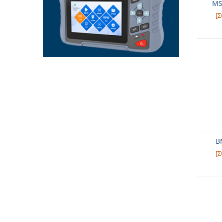
MS
[Σ
B
[Σ