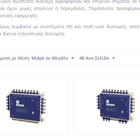
ζουν αξιόπιστη διανομή δορυφορικού και επίγειου σήματος σε 
και ήχου χωρίς απώλειες ή παρεμβολές. Παράλληλα, προσφέρου
ατικές εφαρμογές.
ήρως συμβατοί με συστήματα IRS και multi-user διανομής, απο
 δίκτυα τηλεοπτικής διανομής.
όμιση με Θέση: Μικρό σε Μεγάλο
48 Ανα Σελίδα