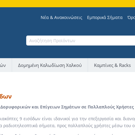
Νέα & Ανακοινώσεις
Εμπορικά Σήματα
Όρο
νών
Δομημένη Καλωδίωση Χαλκού
Καμπίνες & Racks
όδων
 Δορυφορικών και Επίγειων Σημάτων σε Πολλαπλούς Χρήστες
ιακόπτες 9 εισόδων είναι ιδανικοί για την επεξεργασία και διαν
ια ραδιοτηλεοπτικά σήματα, προς πολλαπλούς χρήστες μέσω του ο