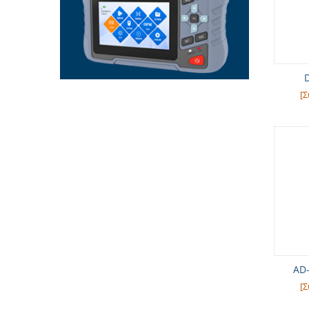
D
[Σ
AD-
[Σ