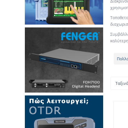
Διακρίν
χρησιμοπ
Τοποθετο
διαχωρισ
Συμβάλλο
καλύτερη
Πολλ
Ταξιν