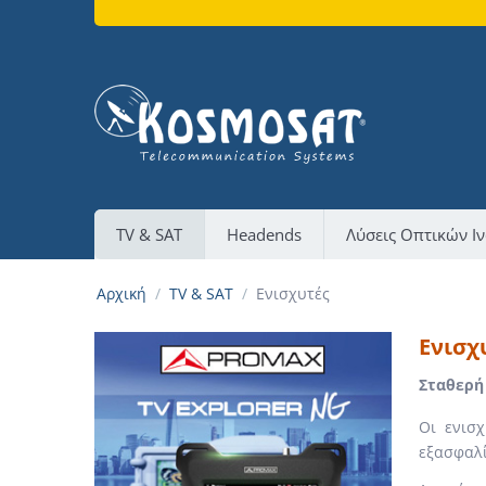
TV & SAT
Headends
Λύσεις Οπτικών Ι
Αρχική
/
TV & SAT
/
Ενισχυτές
Ενισχ
Σταθερή
Οι ενισ
εξασφαλί