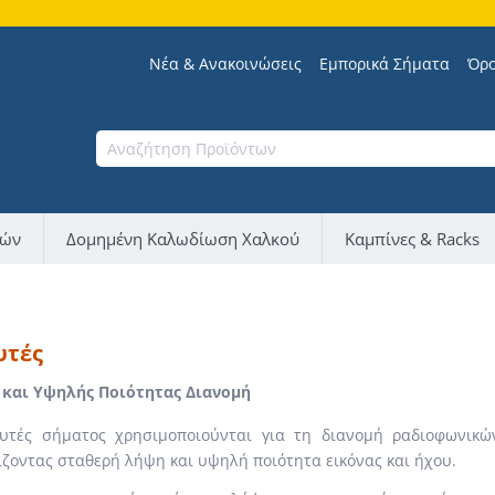
Σας εν
Νέα & Ανακοινώσεις
Εμπορικά Σήματα
Όρο
νών
Δομημένη Καλωδίωση Χαλκού
Καμπίνες & Racks
υτές
 και Υψηλής Ποιότητας Διανομή
χυτές σήματος χρησιμοποιούνται για τη διανομή ραδιοφωνικ
ζοντας σταθερή λήψη και υψηλή ποιότητα εικόνας και ήχου.