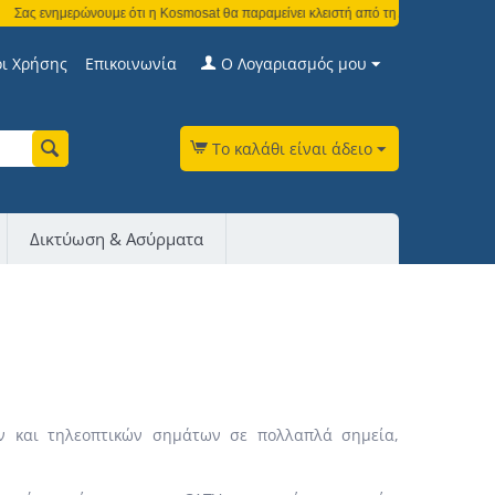
ημερώνουμε ότι η Kosmosat θα παραμείνει κλειστή από τη Δευτέρα 3 Αυγούστου έως
ι Χρήσης
Επικοινωνία
Ο Λογαριασμός μου
Το καλάθι είναι άδειο
Δικτύωση & Ασύρματα
ών και τηλεοπτικών σημάτων σε πολλαπλά σημεία,