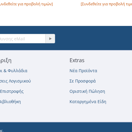
υνδεθείτε για προβολή τιμών]
[Συνδεθείτε για προβολή τιμ
ριξη
Extras
ι & Φυλλάδια
Νέα Προϊόντα
εις Λογισμικού
Σε Προσφορά
 Επιστροφής
Οριστική Πώληση
Βιβλιοθήκη
Καταργημένα Είδη
ς.