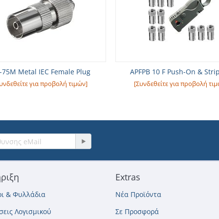
-75M Metal IEC Female Plug
APFPB 10 F Push-On & Stri
υνδεθείτε για προβολή τιμών]
[Συνδεθείτε για προβολή τιμ
ριξη
Extras
ι & Φυλλάδια
Νέα Προϊόντα
εις Λογισμικού
Σε Προσφορά