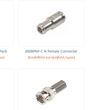
Pack
400BPNF-C N Female Connector
ών]
[Συνδεθείτε για προβολή τιμών]