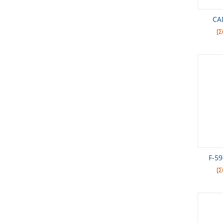
CA
[Σ
F-59
[Σ