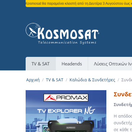
τι η Kosmosat θα παραμείνει κλειστή από τη Δευτέρα 3 Αυγούστου έως και την Παρ
TV & SAT
Headends
Λύσεις Οπτικών Ι
Αρχική
/
TV & SAT
/
Καλώδια & Συνδετήρες
/
Συνδ
Συνδε
Συνδετή
Η απόδοσ
συνδετήρ
σε κάθε 