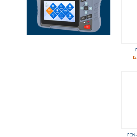
[Σ
FCN-