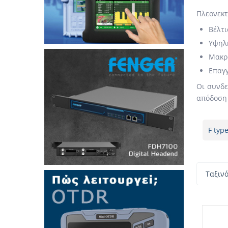
Πλεονεκτ
Βέλτι
Υψηλή
Μακρο
Επαγγ
Οι συνδε
απόδοση 
F typ
Ταξιν