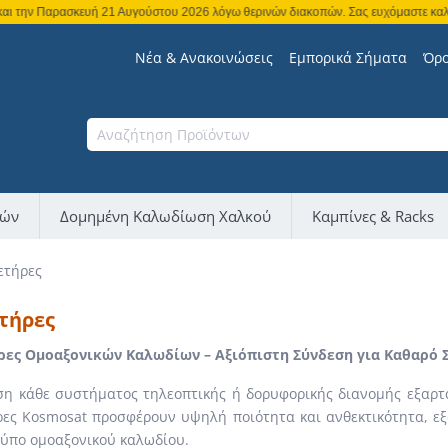
ασκευή 21 Αυγούστου 2026 λόγω θερινών διακοπών. Σας ευχόμαστε καλό καλοκαίρι 
Νέα & Ανακοινώσεις
Εμπορικά Σήματα
Όρο
νών
Δομημένη Καλωδίωση Χαλκού
Καμπίνες & Racks
ετήρες
τήρες
ρες Ομοαξονικών Καλωδίων – Αξιόπιστη Σύνδεση για Καθαρό 
η κάθε συστήματος τηλεοπτικής ή δορυφορικής διανομής εξαρτά
ες Kosmosat προσφέρουν υψηλή ποιότητα και ανθεκτικότητα, ε
τύπο ομοαξονικού καλωδίου.