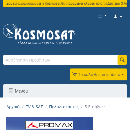
ς ενημερώνουμε ότι η Kosmosat θα παραμείνει κλειστή από τη Δευτέρα 3 Αυγούστου
Το καλάθι είναι άδειο
Μενού
Αρχική
/
TV & SAT
/
Πολυδιακόπτες
/
5 Εισόδων