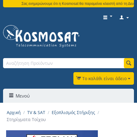
Σας ενημερώνουμε ότι η Kosmosat θα παραμείνει κλειστή από τη Δευτέρα
Το καλάθι είναι άδειο
Μενού
Αρχική
/
TV & SAT
/
Εξοπλισμός Στήριξης
/
Στηρίγματα Τοίχου