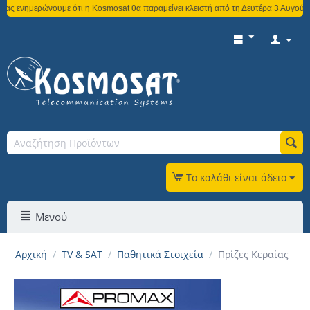
μερώνουμε ότι η Kosmosat θα παραμείνει κλειστή από τη Δευτέρα 3 Αυγούστου έως 
Το καλάθι είναι άδειο
Μενού
Αρχική
/
TV & SAT
/
Παθητικά Στοιχεία
/
Πρίζες Κεραίας