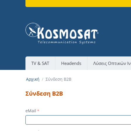
TV & SAT
Headends
Λύσεις Οπτικών Ι
Αρχική
/
Σύνδεση B2B
Σύνδεση B2B
eMail