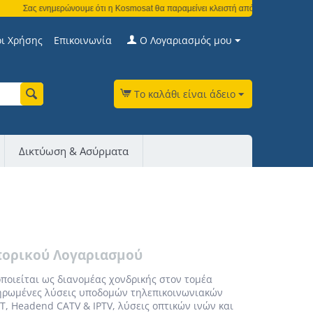
Σας ενημερώνουμε ότι η Kosmosat θα παραμείνει κλειστή από τη Δευτέρα 3 Αυγ
ι Χρήσης
Επικοινωνία
Ο Λογαριασμός μου
Το καλάθι είναι άδειο
Δικτύωση & Ασύρματα
πορικού Λογαριασμού
ποιείται ως διανομέας χονδρικής στον τομέα
ηρωμένες λύσεις υποδομών τηλεπικοινωνιακών
T, Headend CATV & IPTV, λύσεις οπτικών ινών και