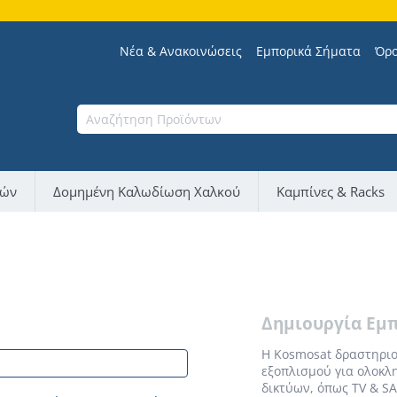
Νέα & Ανακοινώσεις
Εμπορικά Σήματα
Όρο
νών
Δομημένη Καλωδίωση Χαλκού
Καμπίνες & Racks
Δημιουργία Εμ
Η Kosmosat δραστηριο
εξοπλισμού για ολοκλ
δικτύων, όπως TV & SA