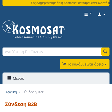
Σας ενημερώνουμε ότι η Kosmosat θα παραμείνει κλειστή από
Το καλάθι είναι άδειο
Μενού
Αρχική
/
Σύνδεση B2B
Σύνδεση B2B