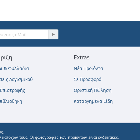
ριξη
Extras
ι & Φυλλάδια
Νέα Προϊόντα
εις Λογισμικού
Σε Προσφορά
 Επιστροφής
Οριστική Πώληση
Βιβλιοθήκη
Καταργημένα Είδη
ς.
κατόχων τους. Οι φωτογραφίες των προϊόντων είναι ενδεικτικές.