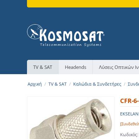
TV & SAT
Headends
Λύσεις Οπτικών Ι
Αρχική
/
TV & SAT
/
Καλώδια & Συνδετήρες
/
Συνδ
CFR-6-
EKSELA
[Συνδεθεί
Κωδικός: