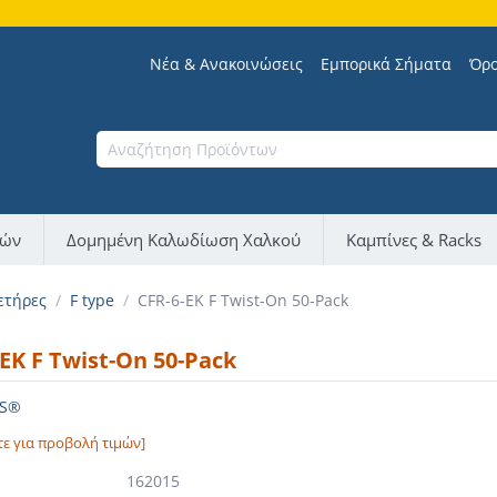
Νέα & Ανακοινώσεις
Εμπορικά Σήματα
Όρο
νών
Δομημένη Καλωδίωση Χαλκού
Καμπίνες & Racks
ετήρες
/
F type
/
CFR-6-EK F Twist-On 50-Pack
EK F Twist-On 50-Pack
NS®
τε για προβολή τιμών]
162015