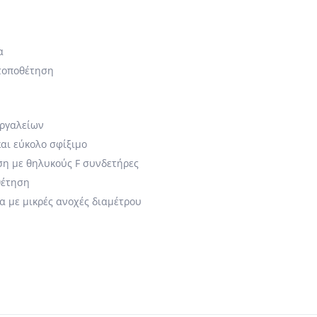
α
 τοποθέτηση
εργαλείων
αι εύκολο σφίξιμο
η με θηλυκούς F συνδετήρες
θέτηση
α με μικρές ανοχές διαμέτρου