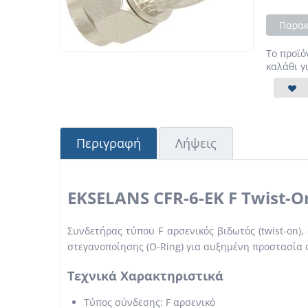
Παρακ
Το προϊό
καλάθι γ
Περιγραφή
Λήψεις
EKSELANS CFR-6-EK F Twist-O
Συνδετήρας τύπου F αρσενικός βιδωτός (twist-on
στεγανοποίησης (O-Ring) για αυξημένη προστασία α
Τεχνικά Χαρακτηριστικά
Τύπος σύνδεσης: F αρσενικό