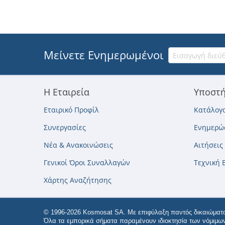
Μείνετε Ενημερωμένοι
Η Εταιρεία
Υποστή
Εταιρικό Προφίλ
Κατάλογο
Συνεργασίες
Ενημερώσ
Νέα & Ανακοινώσεις
Αιτήσεις
Γενικοί Όροι Συναλλαγών
Τεχνική 
Χάρτης Αναζήτησης
© 1996-2026 Kosmosat SA. Με επιφύλαξη παντός δικαιώματο
Όλα τα εμπορικά σήματα παραμένουν ιδιοκτησία των νόμιμων 