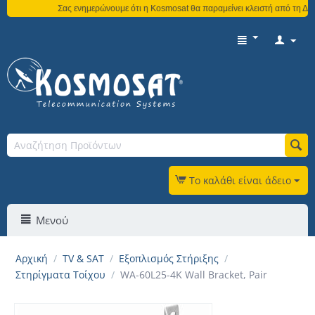
Σας ενημερώνουμε ότι η Kosmosat θα παραμείνει κλειστή από τη Δευ
Το καλάθι είναι άδειο
Μενού
Αρχική
/
TV & SAT
/
Εξοπλισμός Στήριξης
/
Στηρίγματα Τοίχου
/
WA-60L25-4K Wall Bracket, Pair