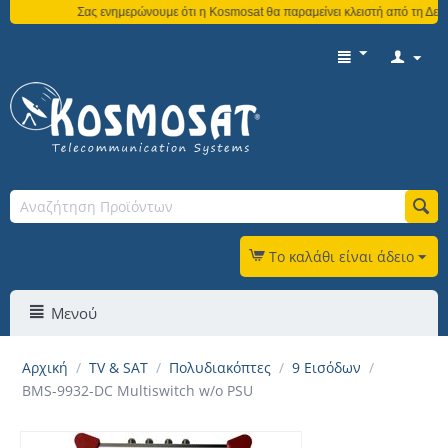
Σας ενημερώνουμε ότι η Kosmosat θα παραμείνει κλειστή από τη Δευτέ
Το καλάθι είναι άδειο
Μενού
Αρχική
/
TV & SAT
/
Πολυδιακόπτες
/
9 Εισόδων
/
BMS-9932-DC Multiswitch w/o PSU