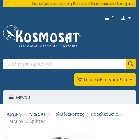
Σας ενημερώνουμε ότι η Kosmosat θα παραμείνει κλειστή από τη 
Το καλάθι είναι άδειο
Μενού
Αρχική
/
TV & SAT
/
Πολυδιακόπτες
/
Παρελκόμενα
/
TMM 5x20 Splitter