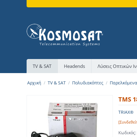
TV & SAT
Headends
Λύσεις Οπτικών Ι
Αρχική
/
TV & SAT
/
Πολυδιακόπτες
/
Παρελκόμεν
TMS 1
TRIAX®
[Συνδεθεί
Κωδικός: