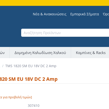
Νέα & Ανακοινώσεις
Εμπορικά Σήματα
Όρο
νών
Δομημένη Καλωδίωση Χαλκού
Καμπίνες & Racks
α
/
TMS 1820 SM EU 18V DC 2 Amp
820 SM EU 18V DC 2 Amp
τε για προβολή τιμών]
307410