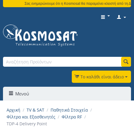
Σας ενημερώνουμε ότι η Kosmosat θα παραμείνει κλειστή από τη Δευτ
Το καλάθι είναι άδειο
Μενού
Αρχική
/
TV & SAT
/
Παθητικά Στοιχεία
/
Φίλτρα και Εξασθενητές
/
Φίλτρα RF
/
TDP-4 Delivery Point