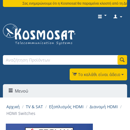
Σας ενημερώνουμε ότι η Kosmosat θα παραμείνει κλειστή από τη Δευτέ
Το καλάθι είναι άδειο
Μενού
Αρχική
/
TV & SAT
/
Εξοπλισμός HDMI
/
Διανομή HDMI
/
HDMI Switches