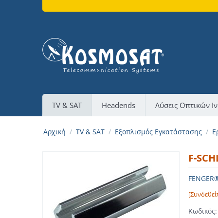
TV & SAT
Headends
Λύσεις Οπτικών Ι
Αρχική
/
TV & SAT
/
Εξοπλισμός Εγκατάστασης
/
Ε
F-SCH
FENGER
[Συνδεθεί
Κωδικός: