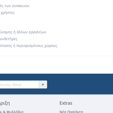
χές των συσκευών
Y χρήστες
δύναμης ή άλλων εργαλείων
συνδετήρες
άστασης ή περιορισμένους χώρους
ριξη
Extras
ι & Φυλλάδια
Νέα Προϊόντα