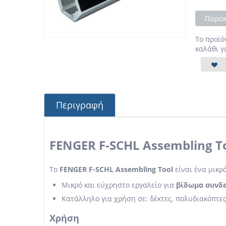
Παρακ
Το προϊό
καλάθι γ
Περιγραφή
FENGER F-SCHL Assembling T
Το
FENGER F-SCHL Assembling Tool
είναι ένα μικρ
Μικρό και εύχρηστο εργαλείο για
βίδωμα συνδ
Κατάλληλο για χρήση σε: δέκτες, πολυδιακόπτες
Χρήση