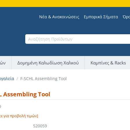
Νέα & Ανακοινώσεις
Εμπορικά Σήματα
Όρο
νών
Δομημένη Καλωδίωση Χαλκού
Καμπίνες & Racks
ργαλεία
/
F-SCHL Assembling Tool
L Assembling Tool
®
τε για προβολή τιμών]
520059