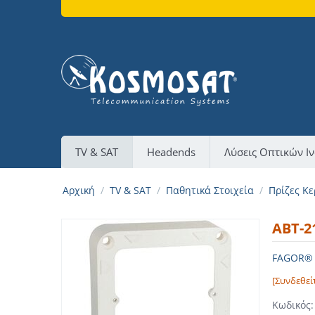
TV & SAT
Headends
Λύσεις Οπτικών Ι
Αρχική
/
TV & SAT
/
Παθητικά Στοιχεία
/
Πρίζες Κε
ABT-2
FAGOR® M
[Συνδεθεί
Κωδικός: