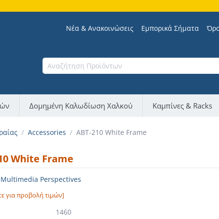
Νέα & Ανακοινώσεις
Εμπορικά Σήματα
Όρο
νών
Δομημένη Καλωδίωση Χαλκού
Καμπίνες & Racks
ραίας
/
Accessories
/
ABT-210 White Frame
10 White Frame
ultimedia Perspectives
τε για προβολή τιμών]
1460