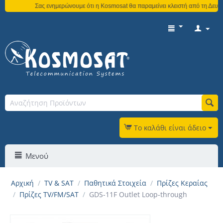
Σας ενημερώνουμε ότι η Kosmosat θα παραμείνει κλειστή από τη Δευτέρ
Το καλάθι είναι άδειο
Μενού
Αρχική
/
TV & SAT
/
Παθητικά Στοιχεία
/
Πρίζες Κεραίας
/
Πρίζες TV/FM/SAT
/
GDS-11F Outlet Loop-through