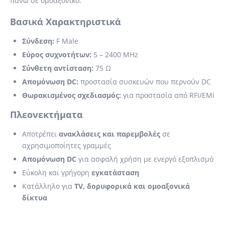
πάνω σε ομοαξονικό.
Βασικά Χαρακτηριστικά
Σύνδεση:
F Male
Εύρος συχνοτήτων:
5 – 2400 MHz
Σύνθετη αντίσταση:
75 Ω
Απομόνωση DC:
προστασία συσκευών που περνούν DC
Θωρακισμένος σχεδιασμός:
για προστασία από RFI/EMI
Πλεονεκτήματα
Αποτρέπει
ανακλάσεις και παρεμβολές
σε
αχρησιμοποίητες γραμμές
Απομόνωση DC
για ασφαλή χρήση με ενεργό εξοπλισμό
Εύκολη και γρήγορη
εγκατάσταση
Κατάλληλο για
TV, δορυφορικά και ομοαξονικά
δίκτυα