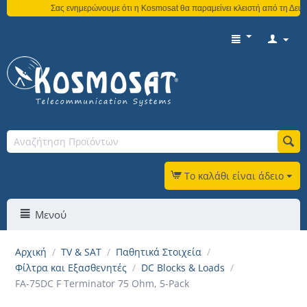
Σας ενημερώνουμε ότι η Kosmosat θα παραμείνει κλειστή από τη Δευτέ
Το καλάθι είναι άδειο
Μενού
Αρχική
/
TV & SAT
/
Παθητικά Στοιχεία
/
Φίλτρα και Εξασθενητές
/
DC Blocks & Loads
/
FA-75DC F Terminator 75 Ohm, 5-Pack