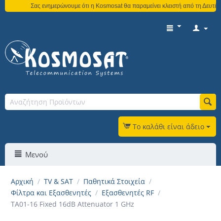
Σας ενημερώνουμε ότι η Kosmosat θα παραμείνει κλειστή από τη Δευτέρα
Το καλάθι είναι άδειο
Μενού
Αρχική
/
TV & SAT
/
Παθητικά Στοιχεία
/
Φίλτρα και Εξασθενητές
/
Εξασθενητές RF
/
TA01-16 Fixed 16dB Attenuator 1 GHz