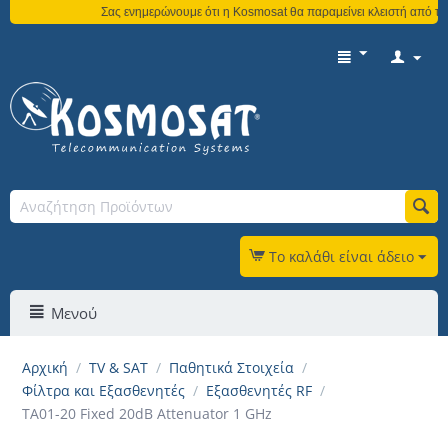
Σας ενημερώνουμε ότι η Kosmosat θα παραμείνει κλειστή από τη 
Το καλάθι είναι άδειο
Μενού
Αρχική
/
TV & SAT
/
Παθητικά Στοιχεία
/
Φίλτρα και Εξασθενητές
/
Εξασθενητές RF
/
TA01-20 Fixed 20dB Attenuator 1 GHz