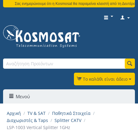
Σας ενημερώνουμε ότι η Kosmosat θα παραμείνει κλειστή από τη Δευτέρα 3 
Το καλάθι είναι άδειο
Μενού
Αρχική
/
TV & SAT
/
Παθητικά Στοιχεία
/
Διαχωριστές & Taps
/
Splitter CATV
/
LSP-1003 Vertical Splitter 1GHz