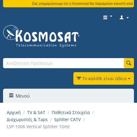
Σας ενημερώνουμε ότι η Kosmosat θα παραμείνει κλειστή από τη 
Το καλάθι είναι άδειο
Μενού
Αρχική
/
TV & SAT
/
Παθητικά Στοιχεία
/
Διαχωριστές & Taps
/
Splitter CATV
/
LSP-1006 Vertical Splitter 1GHz